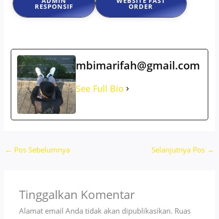
ADMIN
WEBSITE FAST
RESPONSIF
ORDER
mbimarifah@gmail.com
See Full Bio
←
Pos Sebelumnya
Selanjutnya Pos
→
Tinggalkan Komentar
Alamat email Anda tidak akan dipublikasikan.
Ruas