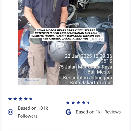
★
★
★
★
★
★
★
★
★
★
Based on 101k
Based on 1k+ Reviews​
Followers​