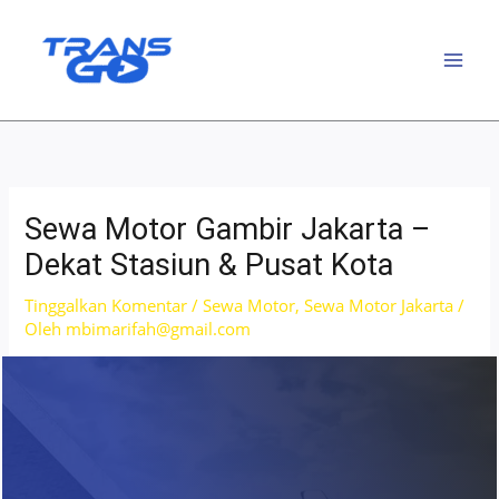
Lewati
ke
konten
Sewa Motor Gambir Jakarta –
Dekat Stasiun & Pusat Kota
Tinggalkan Komentar
/
Sewa Motor
,
Sewa Motor Jakarta
/
Oleh
mbimarifah@gmail.com