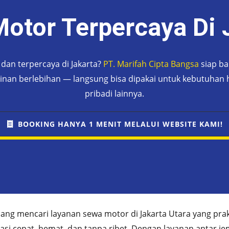
otor Terpercaya Di 
dan terpercaya di Jakarta?
PT. Marifah Cipta Bangsa
siap ba
minan berlebihan — langsung bisa dipakai untuk kebutuhan h
pribadi lainnya.
BOOKING HANYA 1 MENIT MELALUI WEBSITE KAMI!
ang mencari layanan sewa motor di Jakarta Utara yang prak
si cepat, hemat, dan tanpa ribet. Dengan layanan antar jem