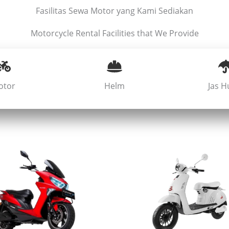
Fasilitas Sewa Motor yang Kami Sediakan
Motorcycle Rental Facilities that We Provide
otor
Helm
Jas H