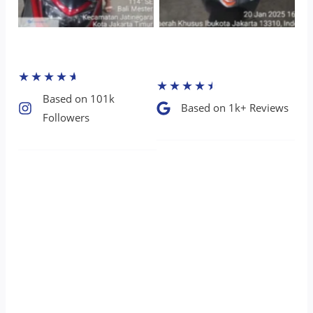
★
★
★
★
★
★
★
★
★
★
Based on 101k
Based on 1k+ Reviews​
Followers​