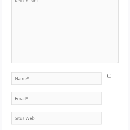
di
sini..
Name*
Email*
Situs
Web