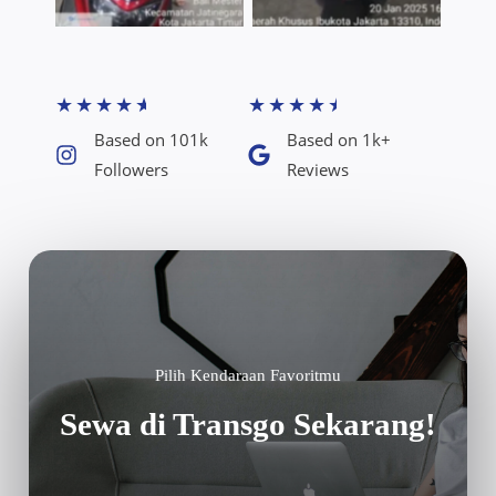
★
★
★
★
★
★
★
★
★
★
Based on 101k
Based on 1k+
Followers​
Reviews​
Pilih Kendaraan Favoritmu
Sewa di Transgo Sekarang!