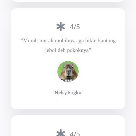
4/5
“Murah-murah mobilnya. ga bikin kantong
jebol deh pokoknya”
Nelcy Engko
4/5