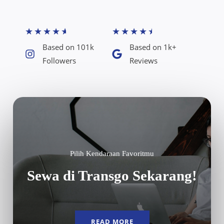
★
★
★
★
★
★
★
★
★
★
Based on 101k
Based on 1k+
Followers​
Reviews​
Pilih Kendaraan Favoritmu
Sewa di Transgo Sekarang!
READ MORE