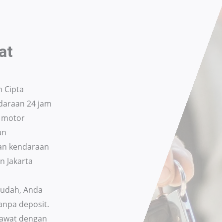
at
h Cipta
daraan 24 jam
n motor
an
an kendaraan
n Jakarta
udah, Anda
anpa deposit.
erawat dengan