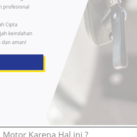
n profesional
ah Cipta
jah keindahan
n dan aman!
AT
SEKARANG !
Motor Karena Hal ini ?