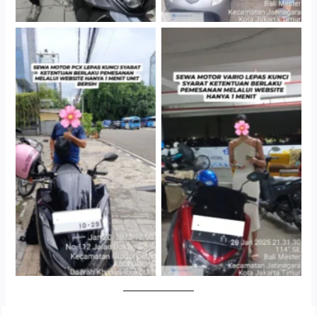
Cityplaza Jatinegara
Antar Jemput Kendaraan
Gedung Parkir P6A