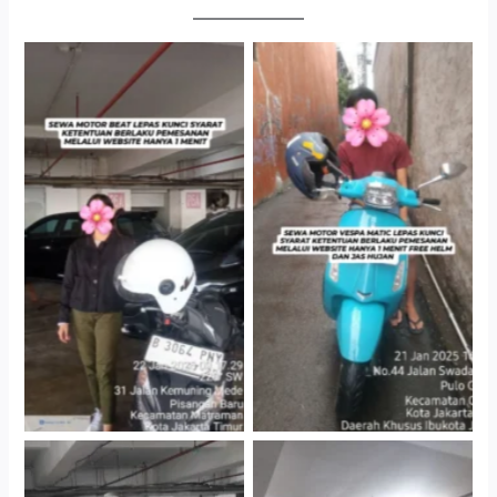
Cityplaza Jatinegara
Antar Jemput Kendaraan
Gedung Parkir P6A