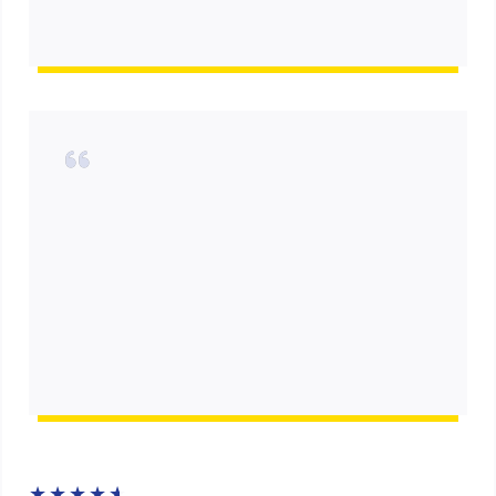
★
★
★
★
★