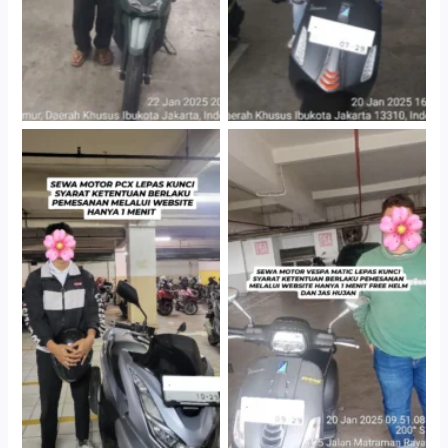
Hotel Kartika Chandra,
Cityplaza Jatinegara
Jakarta Selatan
Gedung Parkir P6A