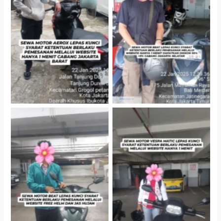
Cityplaza Jatinegara
Cabang Jakarta Barat
Gedung Parkir P6A
Cityplaza Jatinegara
Cityplaza Jatinegara
Gedung Parkir P6A
Gedung Parkir P6A