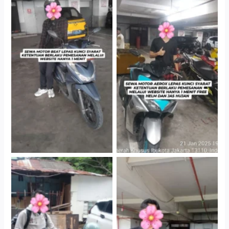
Cityplaza Jatinegara
Cityplaza Jatinegara
Gedung Parkir P6A
Gedung Parkir P6A