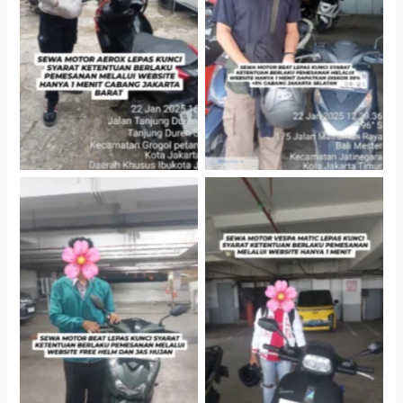
Cabang Jakarta Barat
Gedung Parkir P6A
Cityplaza Jatinegara
Cityplaza Jatinegara
Gedung Parkir P6A
Gedung Parkir P6A