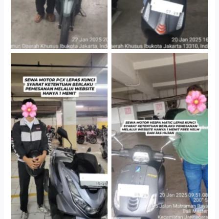
Hotel Kartika Chandra,
Cityplaza Jatinegara
Jakarta Selatan
Gedung Parkir P6A