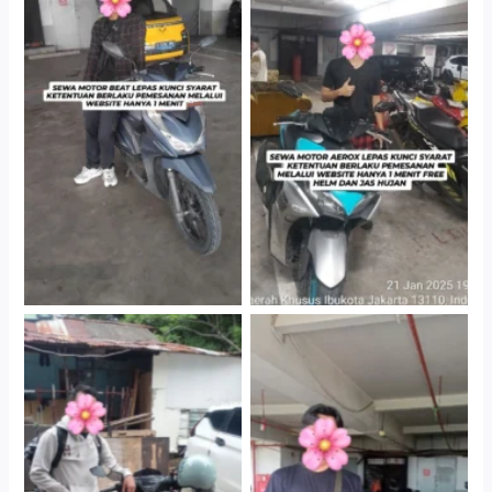
Cityplaza Jatinegara
Cityplaza Jatinegara
Gedung Parkir P6A
Gedung Parkir P6A
Cityplaza Jatinegara