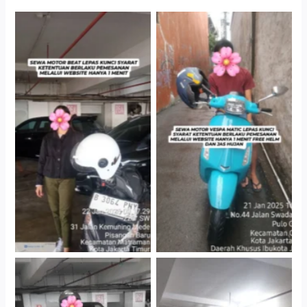
Cityplaza Jatinegara
Antar Jemput Kendaraan
Gedung Parkir P6A