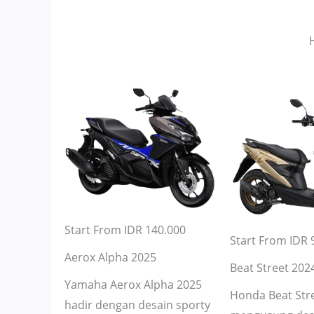
Start From IDR 140.000
Start From IDR 
Aerox Alpha 2025
Beat Street 202
Yamaha Aerox Alpha 2025
Honda Beat Str
hadir dengan desain sporty