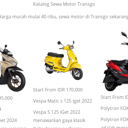
Katalog Sewa Motor Transgo
Harga murah mulai 40 ribu, sewa motor di Transgo sekarang
Start From IDR 170.000
Start From I
95.000
Vespa Matic s 125 Iget 2022
Polytron FOX
4
Vespa S 125 iGet 2022
Polytron FOX
eet 2024
menawarkan gaya klasik
adalah motor