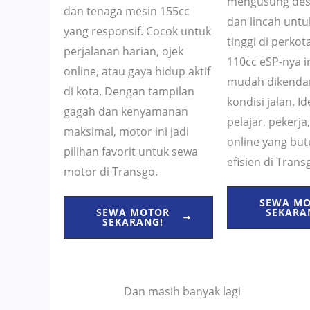
mengusung des
dan tenaga mesin 155cc
dan lincah untu
yang responsif. Cocok untuk
tinggi di perkot
perjalanan harian, ojek
110cc eSP-nya ir
online, atau gaya hidup aktif
mudah dikendar
di kota. Dengan tampilan
kondisi jalan. I
gagah dan kenyamanan
pelajar, pekerja
maksimal, motor ini jadi
online yang bu
pilihan favorit untuk sewa
efisien di Trans
motor di Transgo.
SEWA M
SEKARA
SEWA MOTOR
SEKARANG!
Dan masih banyak lagi