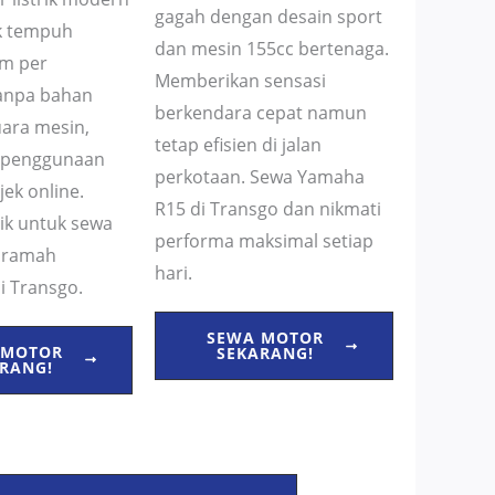
gagah dengan desain sport
k tempuh
dan mesin 155cc bertenaga.
km per
Memberikan sensasi
Tanpa bahan
berkendara cepat namun
uara mesin,
tetap efisien di jalan
 penggunaan
perkotaan. Sewa Yamaha
jek online.
R15 di Transgo dan nikmati
aik untuk sewa
performa maksimal setiap
k ramah
hari.
i Transgo.
SEWA MOTOR
 MOTOR
SEKARANG!
RANG!