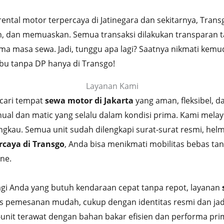
rental motor terpercaya di Jatinegara dan sekitarnya, Tr
, dan memuaskan. Semua transaksi dilakukan transparan t
ma masa sewa. Jadi, tunggu apa lagi? Saatnya nikmati kem
ibu tanpa DP hanya di Transgo!
Layanan Kami
ari tempat
sewa motor di Jakarta
yang aman, fleksibel, d
ual dan matic yang selalu dalam kondisi prima. Kami mela
gkau. Semua unit sudah dilengkapi surat-surat resmi, helm
rcaya di Transgo
, Anda bisa menikmati mobilitas bebas ta
ine.
gi Anda yang butuh kendaraan cepat tanpa repot, layanan
ses pemesanan mudah, cukup dengan identitas resmi dan j
t-unit terawat dengan bahan bakar efisien dan performa pr