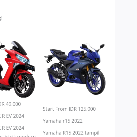
!
DR 49.000
Start From IDR 125.000
 R EV 2024
Yamaha r15 2022
 R EV 2024
Yamaha R15 2022 tampil
 listrik modern