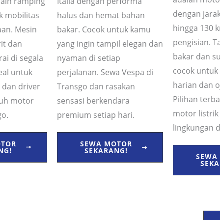
ain ramping
Italia dengan performa
dengan jara
k mobilitas
halus dan hemat bahan
hingga 130 
aan. Mesin
bakar. Cocok untuk kamu
pengisian. 
it dan
yang ingin tampil elegan dan
bakar dan s
ai di segala
nyaman di setiap
cocok untuk
deal untuk
perjalanan. Sewa Vespa di
harian dan o
, dan driver
Transgo dan rasakan
Pilihan terb
tuh motor
sensasi berkendara
motor listri
go.
premium setiap hari.
lingkungan d
OTOR
SEWA MOTOR
NG!
SEKARANG!
SEWA
SEKA