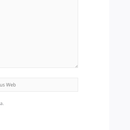
s
b
a.