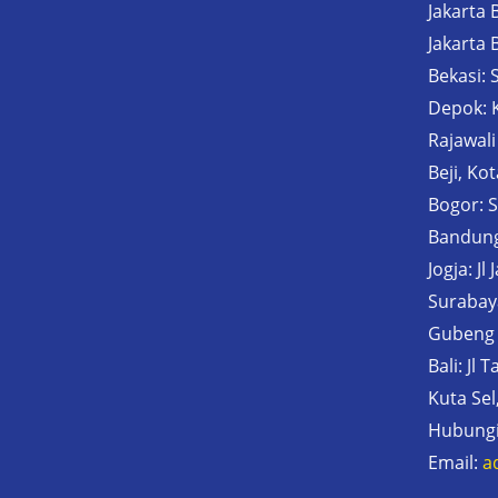
Jakarta 
Jakarta 
Bekasi: 
Depok: Ko
Rajawali
Beji, Ko
Bogor: 
Bandung
Jogja: Jl
Surabay
Gubeng
Bali: Jl
Kuta Se
Hubungi
Email:
a