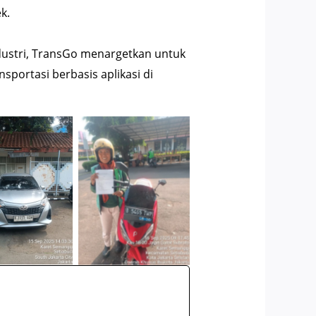
k.
dustri, TransGo menargetkan untuk
portasi berbasis aplikasi di
 Online Fleet
Ojek Online Fleet
Partner
Partner 1