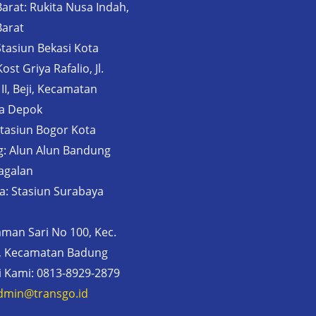
Barat: Rukita Nusa Indah,
Barat
Stasiun Bekasi Kota
st Griya Rafalio, Jl.
 II, Beji, Kecamatan
ta Depok
Stasiun Bogor Kota
: Alun Alun Bandung
 Jagalan
a: Stasiun Surabaya
 Taman Sari No 100, Kec.
l, Kecamatan Badung
 Kami: 0813-8929-2879
dmin@transgo.id