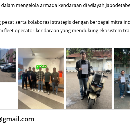
 dalam mengelola armada kendaraan di wilayah Jabodetabe
sat serta kolaborasi strategis dengan berbagai mitra in
 fleet operator kendaraan yang mendukung ekosistem trans
ransgo
Transgo Mitra
Ojek Online Fleet
Driver
dengan GOTO
Partner 2
@gmail.com