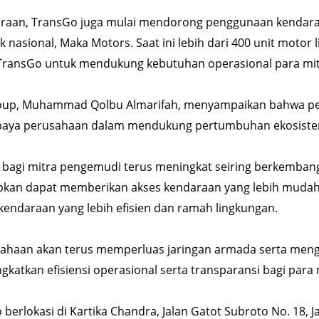
aan, TransGo juga mulai mendorong penggunaan kendaraa
nasional, Maka Motors. Saat ini lebih dari 400 unit motor l
TransGo untuk mendukung kebutuhan operasional para mi
oup, Muhammad Qolbu Almarifah, menyampaikan bahwa pen
aya perusahaan dalam mendukung pertumbuhan ekosistem m
agi mitra pengemudi terus meningkat seiring berkembang
apkan dapat memberikan akses kendaraan yang lebih mudah
ndaraan yang lebih efisien dan ramah lingkungan.
ahaan akan terus memperluas jaringan armada serta me
gkatkan efisiensi operasional serta transparansi bagi para
 berlokasi di Kartika Chandra, Jalan Gatot Subroto No. 18, 