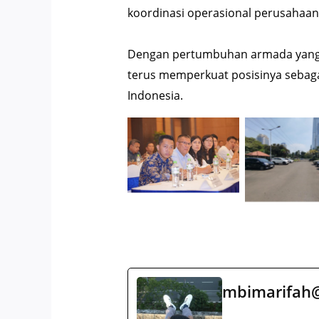
koordinasi operasional perusahaan
Dengan pertumbuhan armada yang pe
terus memperkuat posisinya sebagai
Indonesia.
Transgo di
900+ Unit T
Vietnam
mbimarifah