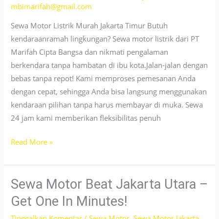
24
mbimarifah@gmail.com
Jam!
Sewa Motor Listrik Murah Jakarta Timur Butuh
kendaraanramah lingkungan? Sewa motor listrik dari PT
Marifah Cipta Bangsa dan nikmati pengalaman
berkendara tanpa hambatan di ibu kota.Jalan-jalan dengan
bebas tanpa repot! Kami memproses pemesanan Anda
dengan cepat, sehingga Anda bisa langsung menggunakan
kendaraan pilihan tanpa harus membayar di muka. Sewa
24 jam kami memberikan fleksibilitas penuh
Sewa
Read More »
Motor
Listrik
Jakarta
Sewa Motor Beat Jakarta Utara –
Timur
Get One In Minutes!
–
Tinggalkan Komentar
/
Sewa Motor
,
Sewa Motor Jakarta
,