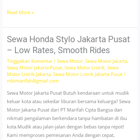
Sewa
Read More »
Motor
Sport
Jakarta
Sewa Honda Stylo Jakarta Pusat
Selatan
– Low Rates, Smooth Rides
–
Tinggalkan Komentar
/
Sewa Motor
,
Sewa Motor Jakarta
,
Affordable
Sewa Motor Jakarta Pusat
,
Sewa Motor Listrik
,
Sewa
and
Motor Listrik Jakarta
,
Sewa Motor Listrik Jakarta Pusat
/
Stylish!
mbimarifah@gmail.com
Sewa Motor Jakarta Pusat Butuh kendaraan untuk mudik
keluar kota atau sekedar liburan bersama keluarga? Sewa
Motor Jakarta Pusat dari PT Marifah Cipta Bangsa dan
nikmati pengalaman berkendara tanpa hambatan di ibu
kota.Mudik atau jalan-jalan dengan bebas tanpa repot!
Kami memproses pemesanan Anda dengan cepat,