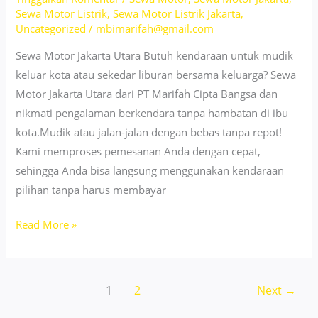
Harga
Sewa Motor Listrik
,
Sewa Motor Listrik Jakarta
,
Mulai
Uncategorized
/
mbimarifah@gmail.com
49
Sewa Motor Jakarta Utara Butuh kendaraan untuk mudik
Ribu!
keluar kota atau sekedar liburan bersama keluarga? Sewa
Motor Jakarta Utara dari PT Marifah Cipta Bangsa dan
nikmati pengalaman berkendara tanpa hambatan di ibu
kota.Mudik atau jalan-jalan dengan bebas tanpa repot!
Kami memproses pemesanan Anda dengan cepat,
sehingga Anda bisa langsung menggunakan kendaraan
pilihan tanpa harus membayar
Sewa
Read More »
Motor
Beat
Jakarta
1
2
Next
→
Utara