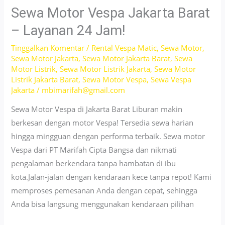
Barat
Sewa Motor Vespa Jakarta Barat
Dekat
– Layanan 24 Jam!
Bandara
Tinggalkan Komentar
/
Rental Vespa Matic
,
Sewa Motor
,
–
Sewa Motor Jakarta
,
Sewa Motor Jakarta Barat
,
Sewa
24H
Motor Listrik
,
Sewa Motor Listrik Jakarta
,
Sewa Motor
Service!
Listrik Jakarta Barat
,
Sewa Motor Vespa
,
Sewa Vespa
Jakarta
/
mbimarifah@gmail.com
Sewa Motor Vespa di Jakarta Barat Liburan makin
berkesan dengan motor Vespa! Tersedia sewa harian
hingga mingguan dengan performa terbaik. Sewa motor
Vespa dari PT Marifah Cipta Bangsa dan nikmati
pengalaman berkendara tanpa hambatan di ibu
kota.Jalan-jalan dengan kendaraan kece tanpa repot! Kami
memproses pemesanan Anda dengan cepat, sehingga
Anda bisa langsung menggunakan kendaraan pilihan