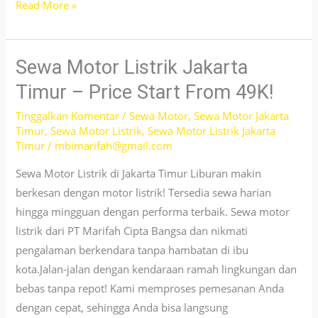
Sewa
Read More »
Motor
Vespa
Jakarta
Sewa Motor Listrik Jakarta
Barat
Timur – Price Start From 49K!
–
Tinggalkan Komentar
/
Sewa Motor
,
Sewa Motor Jakarta
Layanan
Timur
,
Sewa Motor Listrik
,
Sewa Motor Listrik Jakarta
24
Timur
/
mbimarifah@gmail.com
Jam!
Sewa Motor Listrik di Jakarta Timur Liburan makin
berkesan dengan motor listrik! Tersedia sewa harian
hingga mingguan dengan performa terbaik. Sewa motor
listrik dari PT Marifah Cipta Bangsa dan nikmati
pengalaman berkendara tanpa hambatan di ibu
kota.Jalan-jalan dengan kendaraan ramah lingkungan dan
bebas tanpa repot! Kami memproses pemesanan Anda
dengan cepat, sehingga Anda bisa langsung