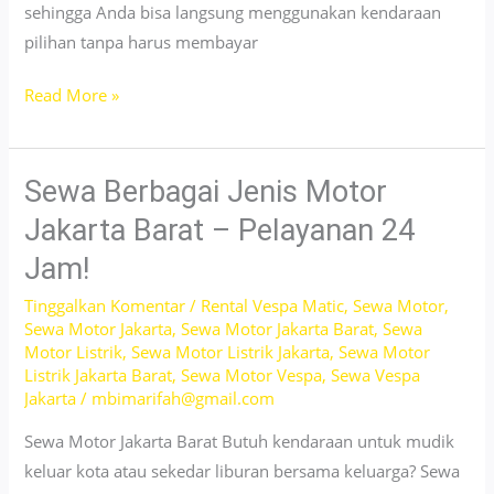
sehingga Anda bisa langsung menggunakan kendaraan
pilihan tanpa harus membayar
Sewa
Read More »
Honda
Stylo
Jakarta
Sewa Berbagai Jenis Motor
Pusat
Jakarta Barat – Pelayanan 24
–
Jam!
Low
Rates,
Tinggalkan Komentar
/
Rental Vespa Matic
,
Sewa Motor
,
Sewa Motor Jakarta
,
Sewa Motor Jakarta Barat
,
Sewa
Smooth
Motor Listrik
,
Sewa Motor Listrik Jakarta
,
Sewa Motor
Rides
Listrik Jakarta Barat
,
Sewa Motor Vespa
,
Sewa Vespa
Jakarta
/
mbimarifah@gmail.com
Sewa Motor Jakarta Barat Butuh kendaraan untuk mudik
keluar kota atau sekedar liburan bersama keluarga? Sewa