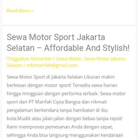
Sewa
Read More »
Motor
Listrik
Jakarta
Sewa Motor Sport Jakarta
Timur
Selatan – Affordable And Stylish!
–
Tinggalkan Komentar
/
Sewa Motor
,
Sewa Motor Jakarta
Price
Selatan
/
mbimarifah@gmail.com
Start
From
Sewa Motor Sport di Jakarta Selatan Liburan makin
49K!
berkesan dengan motor sport! Tersedia sewa harian
hingga mingguan dengan performa terbaik. Sewa motor
sport dari PT Marifah Cipta Bangsa dan nikmati
pengalaman berkendara tanpa hambatan di ibu
kota.Mudik atau jalan-jalan dengan bebas tanpa repot!
Kami memproses pemesanan Anda dengan cepat,
sehingga Anda bisa langsung menggunakan kendaraan