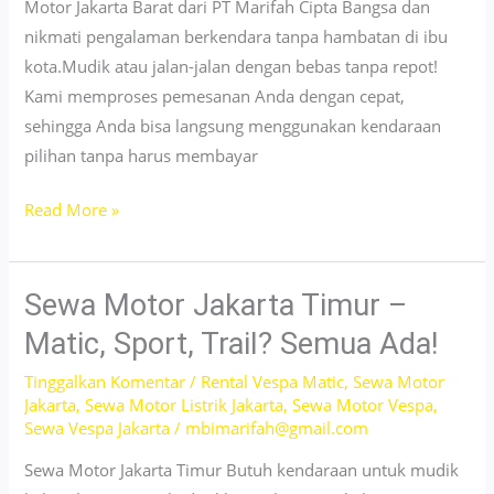
Motor Jakarta Barat dari PT Marifah Cipta Bangsa dan
nikmati pengalaman berkendara tanpa hambatan di ibu
kota.Mudik atau jalan-jalan dengan bebas tanpa repot!
Kami memproses pemesanan Anda dengan cepat,
sehingga Anda bisa langsung menggunakan kendaraan
pilihan tanpa harus membayar
Sewa
Read More »
Berbagai
Jenis
Motor
Sewa Motor Jakarta Timur –
Jakarta
Matic, Sport, Trail? Semua Ada!
Barat
Tinggalkan Komentar
/
Rental Vespa Matic
,
Sewa Motor
–
Jakarta
,
Sewa Motor Listrik Jakarta
,
Sewa Motor Vespa
,
Pelayanan
Sewa Vespa Jakarta
/
mbimarifah@gmail.com
24
Sewa Motor Jakarta Timur Butuh kendaraan untuk mudik
Jam!