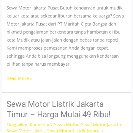
Ada!
Sewa Motor Jakarta Pusat Butuh kendaraan untuk mudik
keluar kota atau sekedar liburan bersama keluarga? Sewa
Motor Jakarta Pusat dari PT Marifah Cipta Bangsa dan
nikmati pengalaman berkendara tanpa hambatan di ibu
kota.Mudik atau jalan-jalan dengan bebas tanpa repot!
Kami memproses pemesanan Anda dengan cepat,
sehingga Anda bisa langsung menggunakan kendaraan
pilihan tanpa harus membayar
Sewa
Read More »
Motor
Vespa
Jakarta
Sewa Motor Listrik Jakarta
Pusat
Timur – Harga Mulai 49 Ribu!
–
Tinggalkan Komentar
/
Sewa Motor
,
Sewa Motor Jakarta
,
Layanan
Sewa Motor Listrik
,
Sewa Motor Listrik Jakarta
/