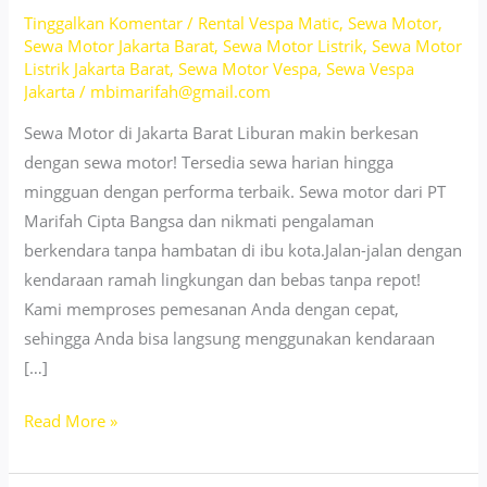
Tinggalkan Komentar
/
Rental Vespa Matic
,
Sewa Motor
,
Sewa Motor Jakarta Barat
,
Sewa Motor Listrik
,
Sewa Motor
Listrik Jakarta Barat
,
Sewa Motor Vespa
,
Sewa Vespa
Jakarta
/
mbimarifah@gmail.com
Sewa Motor di Jakarta Barat Liburan makin berkesan
dengan sewa motor! Tersedia sewa harian hingga
mingguan dengan performa terbaik. Sewa motor dari PT
Marifah Cipta Bangsa dan nikmati pengalaman
berkendara tanpa hambatan di ibu kota.Jalan-jalan dengan
kendaraan ramah lingkungan dan bebas tanpa repot!
Kami memproses pemesanan Anda dengan cepat,
sehingga Anda bisa langsung menggunakan kendaraan
[…]
Sewa
Read More »
Motor
Jakarta