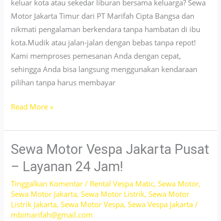
keluar kota atau sekedar liburan bersama keluarga? Sewa
Motor Jakarta Timur dari PT Marifah Cipta Bangsa dan
nikmati pengalaman berkendara tanpa hambatan di ibu
kota.Mudik atau jalan-jalan dengan bebas tanpa repot!
Kami memproses pemesanan Anda dengan cepat,
sehingga Anda bisa langsung menggunakan kendaraan
pilihan tanpa harus membayar
Sewa
Read More »
Motor
Jakarta
Timur
Sewa Motor Vespa Jakarta Pusat
–
– Layanan 24 Jam!
Matic,
Tinggalkan Komentar
/
Rental Vespa Matic
,
Sewa Motor
,
Sport,
Sewa Motor Jakarta
,
Sewa Motor Listrik
,
Sewa Motor
Trail?
Listrik Jakarta
,
Sewa Motor Vespa
,
Sewa Vespa Jakarta
/
Semua
mbimarifah@gmail.com