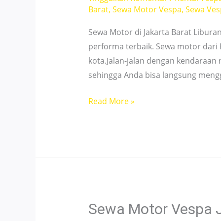
Barat
,
Sewa Motor Vespa
,
Sewa Ves
Sewa Motor di Jakarta Barat Libur
performa terbaik. Sewa motor dari
kota.Jalan-jalan dengan kendaraa
sehingga Anda bisa langsung meng
Sewa
Read More »
Motor
Jakarta
Barat
Dekat
Bandara
–
24H
Sewa Motor Vespa J
Service!