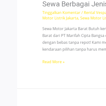
Sewa Berbagai Jeni
Smooth
Tinggalkan Komentar
/
Rental Vesp
Rides
Motor Listrik Jakarta
,
Sewa Motor Lis
Sewa Motor Jakarta Barat Butuh ke
Barat dari PT Marifah Cipta Bangsa
dengan bebas tanpa repot! Kami 
kendaraan pilihan tanpa harus me
Sewa
Read More »
Berbagai
Jenis
Motor
Jakarta
Barat
–