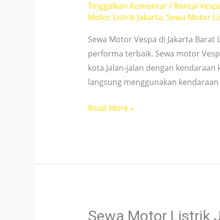
Tinggalkan Komentar
/
Rental Vesp
Motor Listrik Jakarta
,
Sewa Motor Lis
Sewa Motor Vespa di Jakarta Barat
performa terbaik. Sewa motor Vesp
kota.Jalan-jalan dengan kendaraan
langsung menggunakan kendaraan 
Sewa
Read More »
Motor
Vespa
Jakarta
Barat
–
Layanan
24
Sewa Motor Listrik 