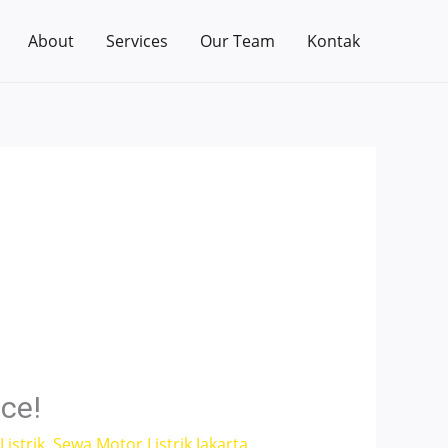
About
Services
Our Team
Kontak
ce!
istrik
,
Sewa Motor Listrik Jakarta