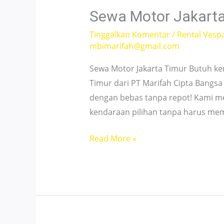
Pelayanan
Sewa Motor Jakarta 
24
Tinggalkan Komentar
/
Rental Vesp
Jam!
mbimarifah@gmail.com
Sewa Motor Jakarta Timur Butuh ke
Timur dari PT Marifah Cipta Bangsa
dengan bebas tanpa repot! Kami 
kendaraan pilihan tanpa harus me
Sewa
Read More »
Motor
Jakarta
Timur
–
Matic,