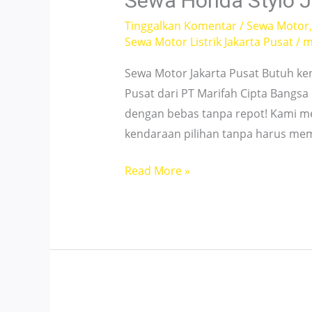
Sewa Honda Stylo J
Stylish!
Tinggalkan Komentar
/
Sewa Motor
Sewa Motor Listrik Jakarta Pusat
/
m
Sewa Motor Jakarta Pusat Butuh ke
Pusat dari PT Marifah Cipta Bangsa
dengan bebas tanpa repot! Kami 
kendaraan pilihan tanpa harus me
Sewa
Read More »
Honda
Stylo
Jakarta
Pusat
–
Low
Rates,