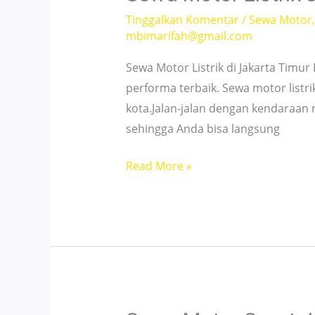
Jam!
Tinggalkan Komentar
/
Sewa Motor
mbimarifah@gmail.com
Sewa Motor Listrik di Jakarta Timu
performa terbaik. Sewa motor listr
kota.Jalan-jalan dengan kendaraa
sehingga Anda bisa langsung
Sewa
Read More »
Motor
Listrik
Jakarta
Timur
–
Price
Start