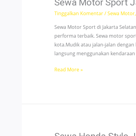
Sewa Motor Sport Ja
From
Tinggalkan Komentar
/
Sewa Motor
49K!
Sewa Motor Sport di Jakarta Selat
performa terbaik. Sewa motor spor
kota.Mudik atau jalan-jalan denga
langsung menggunakan kendaraan
Sewa
Read More »
Motor
Sport
Jakarta
Selatan
–
Affordable
and