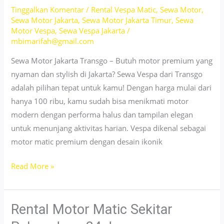
Tinggalkan Komentar
/
Rental Vespa Matic
,
Sewa Motor
,
Kunci
Sewa Motor Jakarta
,
Sewa Motor Jakarta Timur
,
Sewa
Motor Vespa
,
Sewa Vespa Jakarta
/
mbimarifah@gmail.com
Sewa Motor Jakarta Transgo – Butuh motor premium yang
nyaman dan stylish di Jakarta? Sewa Vespa dari Transgo
adalah pilihan tepat untuk kamu! Dengan harga mulai dari
hanya 100 ribu, kamu sudah bisa menikmati motor
modern dengan performa halus dan tampilan elegan
untuk menunjang aktivitas harian. Vespa dikenal sebagai
motor matic premium dengan desain ikonik
Sewa
Read More »
Motor
Vespa
Daerah
Rental Motor Matic Sekitar
Johar