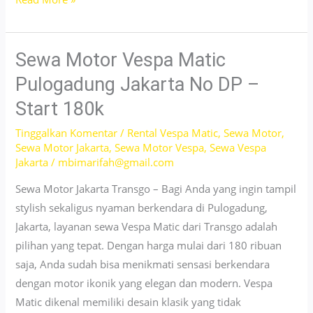
Motor
Nmax
Jakarta
Sewa Motor Vespa Matic
No
Pulogadung Jakarta No DP –
Survey
Start 180k
Mulai
100
Tinggalkan Komentar
/
Rental Vespa Matic
,
Sewa Motor
,
Sewa Motor Jakarta
,
Sewa Motor Vespa
,
Sewa Vespa
Ribuan
Jakarta
/
mbimarifah@gmail.com
Sewa Motor Jakarta Transgo – Bagi Anda yang ingin tampil
stylish sekaligus nyaman berkendara di Pulogadung,
Jakarta, layanan sewa Vespa Matic dari Transgo adalah
pilihan yang tepat. Dengan harga mulai dari 180 ribuan
saja, Anda sudah bisa menikmati sensasi berkendara
dengan motor ikonik yang elegan dan modern. Vespa
Matic dikenal memiliki desain klasik yang tidak