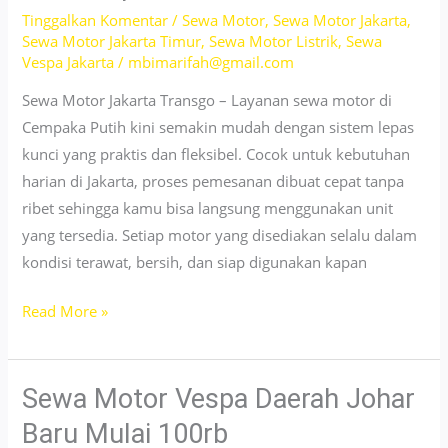
Tinggalkan Komentar
/
Sewa Motor
,
Sewa Motor Jakarta
,
–
Sewa Motor Jakarta Timur
,
Sewa Motor Listrik
,
Sewa
Tanpa
Vespa Jakarta
/
mbimarifah@gmail.com
Deposit
Sewa Motor Jakarta Transgo – Layanan sewa motor di
Cempaka Putih kini semakin mudah dengan sistem lepas
kunci yang praktis dan fleksibel. Cocok untuk kebutuhan
harian di Jakarta, proses pemesanan dibuat cepat tanpa
ribet sehingga kamu bisa langsung menggunakan unit
yang tersedia. Setiap motor yang disediakan selalu dalam
kondisi terawat, bersih, dan siap digunakan kapan
Sewa
Read More »
Motor
Daerah
Cempaka
Sewa Motor Vespa Daerah Johar
Putih
Baru Mulai 100rb
Lepas