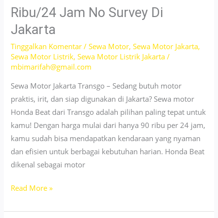
Pulogadung
Ribu/24 Jam No Survey Di
24
Jakarta
Jam
Tinggalkan Komentar
/
Sewa Motor
,
Sewa Motor Jakarta
,
Sewa Motor Listrik
,
Sewa Motor Listrik Jakarta
/
mbimarifah@gmail.com
Sewa Motor Jakarta Transgo – Sedang butuh motor
praktis, irit, dan siap digunakan di Jakarta? Sewa motor
Honda Beat dari Transgo adalah pilihan paling tepat untuk
kamu! Dengan harga mulai dari hanya 90 ribu per 24 jam,
kamu sudah bisa mendapatkan kendaraan yang nyaman
dan efisien untuk berbagai kebutuhan harian. Honda Beat
dikenal sebagai motor
Sewa
Read More »
Motor
Beat