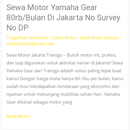
Start
Sewa Motor Yamaha Gear
90
80rb/Bulan Di Jakarta No Survey
Ribu/24
No DP
Jam
No
Tinggalkan Komentar
/
Sewa Motor
,
Sewa Motor Jakarta
/
mbimarifah@gmail.com
Survey
di
Sewa Motor Jakarta Transgo – Butuh motor irit, praktis,
Jakarta
dan siap digunakan untuk aktivitas harian di Jakarta? Sewa
Yamaha Gear dari Transgo adalah solusi paling tepat buat
kamu! Dengan harga mulai hanya 80 ribu per bulan, kamu
sudah bisa mendapatkan kendaraan yang ekonomis dan
nyaman untuk menunjang mobilitas sehari-hari. Yamaha
Gear dikenal sebagai motor yang
Sewa
Read More »
Motor