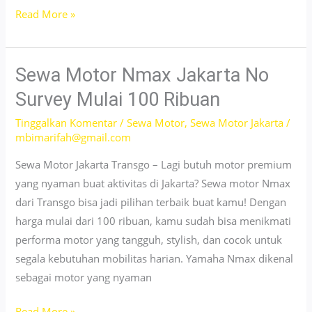
Sewa
Read More »
Motor
Jakarta
Timur
Sewa Motor Nmax Jakarta No
24
Survey Mulai 100 Ribuan
Jam
Tinggalkan Komentar
/
Sewa Motor
,
Sewa Motor Jakarta
/
Bisa
mbimarifah@gmail.com
Antar
Jemput
Sewa Motor Jakarta Transgo – Lagi butuh motor premium
No
yang nyaman buat aktivitas di Jakarta? Sewa motor Nmax
Survey
dari Transgo bisa jadi pilihan terbaik buat kamu! Dengan
harga mulai dari 100 ribuan, kamu sudah bisa menikmati
performa motor yang tangguh, stylish, dan cocok untuk
segala kebutuhan mobilitas harian. Yamaha Nmax dikenal
sebagai motor yang nyaman
Sewa
Read More »