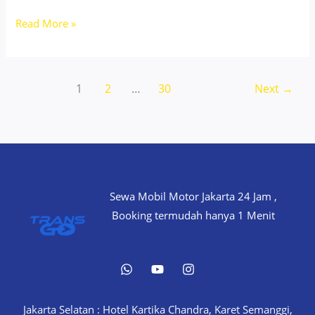
Sewa
Read More »
Motor
Vespa
Matic
1
2
…
30
Next
→
Pulogadung
Jakarta
No
DP
–
Start
Sewa Mobil Motor Jakarta 24 Jam ,
180k
Booking termudah hanya 1 Menit
Jakarta Selatan : Hotel Kartika Chandra, Karet Semanggi,