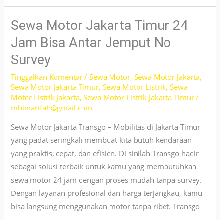
All
New
Sewa Motor Jakarta Timur 24
PCX
Jam Bisa Antar Jemput No
Jakarta
Survey
Selatan
Cuma
Tinggalkan Komentar
/
Sewa Motor
,
Sewa Motor Jakarta
,
Sewa Motor Jakarta Timur
,
Sewa Motor Listrik
,
Sewa
130rb
Motor Listrik Jakarta
,
Sewa Motor Listrik Jakarta Timur
/
No
mbimarifah@gmail.com
Survey!
Sewa Motor Jakarta Transgo – Mobilitas di Jakarta Timur
yang padat seringkali membuat kita butuh kendaraan
yang praktis, cepat, dan efisien. Di sinilah Transgo hadir
sebagai solusi terbaik untuk kamu yang membutuhkan
sewa motor 24 jam dengan proses mudah tanpa survey.
Dengan layanan profesional dan harga terjangkau, kamu
bisa langsung menggunakan motor tanpa ribet. Transgo