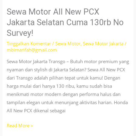
Yamaha
Gear
Sewa Motor All New PCX
80rb/Bulan
Jakarta Selatan Cuma 130rb No
di
Survey!
Jakarta
No
Tinggalkan Komentar
/
Sewa Motor
,
Sewa Motor Jakarta
/
mbimarifah@gmail.com
Survey
No
Sewa Motor Jakarta Transgo – Butuh motor premium yang
DP
nyaman dan stylish di Jakarta Selatan? Sewa All New PCX
dari Transgo adalah pilihan tepat untuk kamu! Dengan
harga mulai dari hanya 130 ribu, kamu sudah bisa
menikmati motor modern dengan performa halus dan
tampilan elegan untuk menunjang aktivitas harian. Honda
All New PCX dikenal sebagai
Sewa
Read More »
Motor