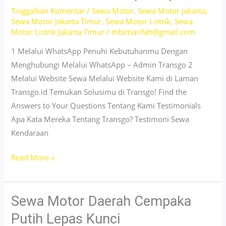
Tinggalkan Komentar
/
Sewa Motor
,
Sewa Motor Jakarta
,
Sewa Motor Jakarta Timur
,
Sewa Motor Listrik
,
Sewa
Motor Listrik Jakarta Timur
/
mbimarifah@gmail.com
1 Melalui WhatsApp Penuhi Kebutuhanmu Dengan
Menghubungi Melalui WhatsApp – Admin Transgo 2
Melalui Website Sewa Melalui Website Kami di Laman
Transgo.id Temukan Solusimu di Transgo! Find the
Answers to Your Questions Tentang Kami Testimonials
Apa Kata Mereka Tentang Transgo? Testimoni Sewa
Kendaraan
Sewa
Read More »
Motor
Dekat
Kayumanis
Sewa Motor Daerah Cempaka
Jakarta
Putih Lepas Kunci
Timur