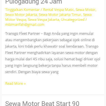
Pulogadung 24 Jam
Baru
Tinggalkan Komentar
/
Rental Vespa Matic
,
Sewa Motor
,
Mulai
Sewa Motor Jakarta
,
Sewa Motor Jakarta Timur
,
Sewa
100rb
Motor Vespa
,
Sewa Vespa Jakarta
,
Uncategorized
/
mbimarifah@gmail.com
Transgo Fleet Partner – Bagi Anda yang ingin memulai
atau mengembangkan pekerjaan sebagai ojek online di
Jakarta, kini tidak perlu khawatir soal kendaraan. Transgo
Fleet Partner menghadirkan layanan sewa motor dengan
harga mulai dari 45 ribu saja, solusi hemat bagi driver ojol
yang ingin langsung bekerja tanpa harus membeli motor
sendiri. Dengan biaya sewa yang
Rental
Read More »
Motor
Matic
Sekitar
Sewa Motor Beat Start 90