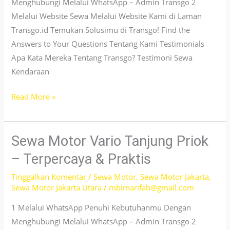
Pakai
Menghubungi Melalui WhatsApp – Admin Transgo 2
Melalui Website Sewa Melalui Website Kami di Laman
Transgo.id Temukan Solusimu di Transgo! Find the
Answers to Your Questions Tentang Kami Testimonials
Apa Kata Mereka Tentang Transgo? Testimoni Sewa
Kendaraan
Sewa
Read More »
Motor
Vario
Cikini
Sewa Motor Vario Tanjung Priok
Jakarta
– Terpercaya & Praktis
–
Tinggalkan Komentar
/
Sewa Motor
,
Sewa Motor Jakarta
,
Murah
Sewa Motor Jakarta Utara
/
mbimarifah@gmail.com
&
Unit
1 Melalui WhatsApp Penuhi Kebutuhanmu Dengan
Ready
Menghubungi Melalui WhatsApp – Admin Transgo 2