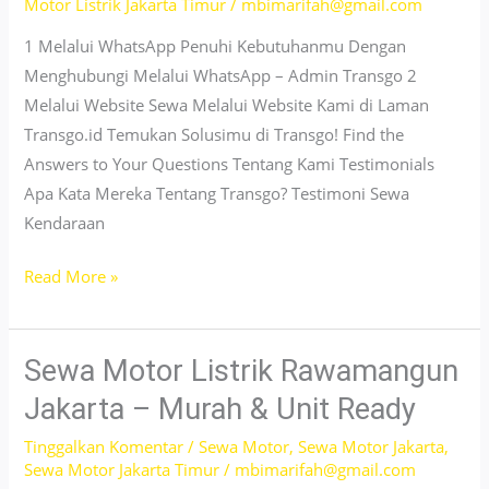
Motor Listrik Jakarta Timur
/
mbimarifah@gmail.com
1 Melalui WhatsApp Penuhi Kebutuhanmu Dengan
Menghubungi Melalui WhatsApp – Admin Transgo 2
Melalui Website Sewa Melalui Website Kami di Laman
Transgo.id Temukan Solusimu di Transgo! Find the
Answers to Your Questions Tentang Kami Testimonials
Apa Kata Mereka Tentang Transgo? Testimoni Sewa
Kendaraan
Sewa
Read More »
Motor
Dekat
Kayumanis
Sewa Motor Listrik Rawamangun
Jakarta
Jakarta – Murah & Unit Ready
Timur
Tinggalkan Komentar
/
Sewa Motor
,
Sewa Motor Jakarta
,
–
Sewa Motor Jakarta Timur
/
mbimarifah@gmail.com
Tanpa