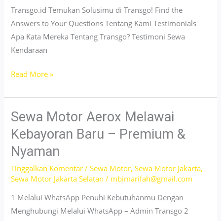
Transgo.id Temukan Solusimu di Transgo! Find the
Answers to Your Questions Tentang Kami Testimonials
Apa Kata Mereka Tentang Transgo? Testimoni Sewa
Kendaraan
Sewa
Read More »
Motor
Banyak
Pilihan
Sewa Motor Aerox Melawai
Senayan
Kebayoran Baru – Premium &
Jakarta
Nyaman
–
Murah,
Tinggalkan Komentar
/
Sewa Motor
,
Sewa Motor Jakarta
,
Sewa Motor Jakarta Selatan
/
mbimarifah@gmail.com
No
DP
1 Melalui WhatsApp Penuhi Kebutuhanmu Dengan
Menghubungi Melalui WhatsApp – Admin Transgo 2