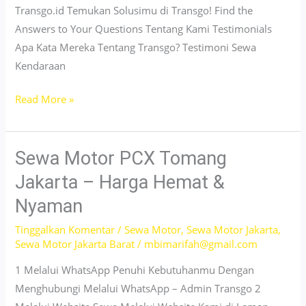
Transgo.id Temukan Solusimu di Transgo! Find the
Answers to Your Questions Tentang Kami Testimonials
Apa Kata Mereka Tentang Transgo? Testimoni Sewa
Kendaraan
Sewa
Read More »
Motor
Vario
Kebon
Sewa Motor PCX Tomang
Jeruk
Jakarta – Harga Hemat &
–
Nyaman
Murah
Booking
Tinggalkan Komentar
/
Sewa Motor
,
Sewa Motor Jakarta
,
Sewa Motor Jakarta Barat
/
mbimarifah@gmail.com
Online
Mudah
1 Melalui WhatsApp Penuhi Kebutuhanmu Dengan
Menghubungi Melalui WhatsApp – Admin Transgo 2