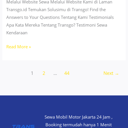
Melalui Website Sewa Melalui Website Kami di Laman
Transgo.id Temukan Solusimu di Transgo! Find the
Answers to Your Questions Tentang Kami Testimonials
Apa Kata Mereka Tentang Transgo? Testimoni Sewa
Kendaraan
Sewa
Read More »
Motor
Aerox
Melawai
1
2
…
44
Next
→
Kebayoran
Baru
–
Premium
&
Nyaman
Sewa Mobil Motor Jakarta 24 Jam ,
Booking termudah hanya 1 Menit