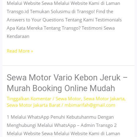
Melalui Website Sewa Melalui Website Kami di Laman
Transgo.id Temukan Solusimu di Transgo! Find the
Answers to Your Questions Tentang Kami Testimonials
Apa Kata Mereka Tentang Transgo? Testimoni Sewa
Kendaraan
Sewa
Read More »
Motor
Vario
Tanjung
Sewa Motor Vario Kebon Jeruk –
Priok
Murah Booking Online Mudah
–
Tinggalkan Komentar
/
Sewa Motor
,
Sewa Motor Jakarta
,
Terpercaya
Sewa Motor Jakarta Barat
/
mbimarifah@gmail.com
&
Praktis
1 Melalui WhatsApp Penuhi Kebutuhanmu Dengan
Menghubungi Melalui WhatsApp – Admin Transgo 2
Melalui Website Sewa Melalui Website Kami di Laman