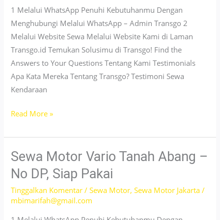
Deposit
1 Melalui WhatsApp Penuhi Kebutuhanmu Dengan
Menghubungi Melalui WhatsApp – Admin Transgo 2
Melalui Website Sewa Melalui Website Kami di Laman
Transgo.id Temukan Solusimu di Transgo! Find the
Answers to Your Questions Tentang Kami Testimonials
Apa Kata Mereka Tentang Transgo? Testimoni Sewa
Kendaraan
Sewa
Read More »
Motor
Listrik
Rawamangun
Sewa Motor Vario Tanah Abang –
Jakarta
No DP, Siap Pakai
–
Tinggalkan Komentar
/
Sewa Motor
,
Sewa Motor Jakarta
/
Murah
mbimarifah@gmail.com
&
Unit
1 Melalui WhatsApp Penuhi Kebutuhanmu Dengan