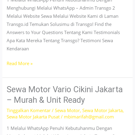
Ready
Menghubungi Melalui WhatsApp – Admin Transgo 2
Melalui Website Sewa Melalui Website Kami di Laman
Transgo.id Temukan Solusimu di Transgo! Find the
Answers to Your Questions Tentang Kami Testimonials
Apa Kata Mereka Tentang Transgo? Testimoni Sewa
Kendaraan
Sewa
Read More »
Motor
Vario
Tanah
Sewa Motor Vario Cikini Jakarta
Abang
– Murah & Unit Ready
–
Tinggalkan Komentar
/
Sewa Motor
,
Sewa Motor Jakarta
,
No
Sewa Motor Jakarta Pusat
/
mbimarifah@gmail.com
DP,
Siap
1 Melalui WhatsApp Penuhi Kebutuhanmu Dengan