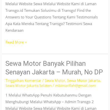
Melalui Website Sewa Melalui Website Kami di Laman
Transgo.id Temukan Solusimu di Transgo! Find the
Answers to Your Questions Tentang Kami Testimonials
Apa Kata Mereka Tentang Transgo? Testimoni Sewa
Kendaraan
Sewa
Read More »
Motor
Banyak
Pilihan
Sewa Motor Banyak Pilihan
Cengkareng
Senayan Jakarta – Murah, No DP
Jakarta
Tinggalkan Komentar
/
Sewa Motor
,
Sewa Motor Jakarta
,
–
Sewa Motor Jakarta Selatan
/
mbimarifah@gmail.com
Murah
&
1 Melalui WhatsApp Penuhi Kebutuhanmu Dengan
Terpercaya
Menghubungi Melalui WhatsApp – Admin Transgo 2
Melalui Website Sewa Melalui Website Kami di Laman