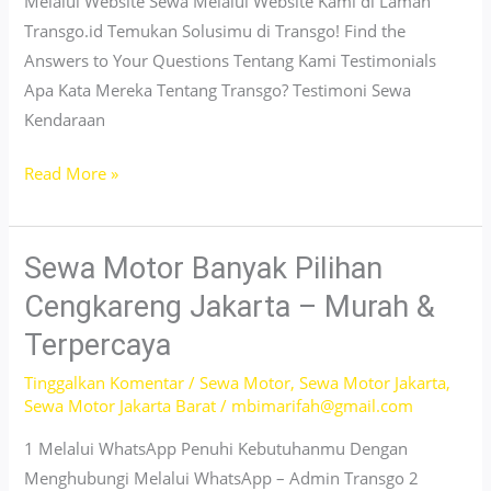
Melalui Website Sewa Melalui Website Kami di Laman
Transgo.id Temukan Solusimu di Transgo! Find the
Answers to Your Questions Tentang Kami Testimonials
Apa Kata Mereka Tentang Transgo? Testimoni Sewa
Kendaraan
Sewa
Read More »
Motor
PCX
Tomang
Sewa Motor Banyak Pilihan
Jakarta
Cengkareng Jakarta – Murah &
–
Terpercaya
Harga
Hemat
Tinggalkan Komentar
/
Sewa Motor
,
Sewa Motor Jakarta
,
Sewa Motor Jakarta Barat
/
mbimarifah@gmail.com
&
Nyaman
1 Melalui WhatsApp Penuhi Kebutuhanmu Dengan
Menghubungi Melalui WhatsApp – Admin Transgo 2