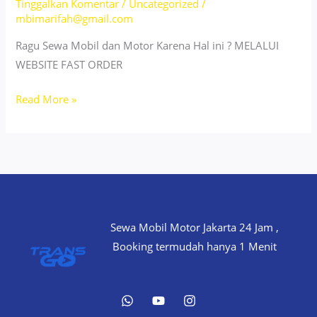
Tinggalkan Komentar
/
Uncategorized
/
mbimarifah@gmail.com
Ragu Sewa Mobil dan Motor Karena Hal ini ? MELALUI
WEBSITE FAST ORDER
SEWA
Read More »
MOBIL
BEKASI
HEMAT
MULAI
DARI
200
Sewa Mobil Motor Jakarta 24 Jam ,
RIBU!
Booking termudah hanya 1 Menit
BISA
COD!