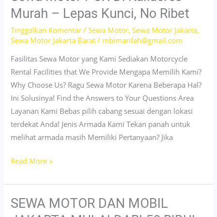
Sunter
Murah – Lepas Kunci, No Ribet
–
Tinggalkan Komentar
/
Sewa Motor
,
Sewa Motor Jakarta
,
Harga
Sewa Motor Jakarta Barat
/
mbimarifah@gmail.com
Terjangkau
&
Fasilitas Sewa Motor yang Kami Sediakan Motorcycle
Unit
Rental Facilities that We Provide Mengapa Memilih Kami?
Terawat
Why Choose Us? Ragu Sewa Motor Karena Beberapa Hal?
Ini Solusinya! Find the Answers to Your Questions Area
Layanan Kami Bebas pilih cabang sesuai dengan lokasi
terdekat Anda! Jenis Armada Kami Tekan panah untuk
melihat armada masih Memiliki Pertanyaan? Jika
Sewa
Read More »
Motor
PCX
di
SEWA MOTOR DAN MOBIL
Kalideres