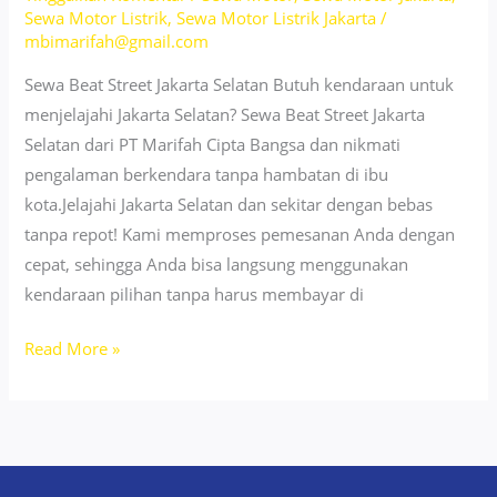
New
Sewa Motor Listrik
,
Sewa Motor Listrik Jakarta
/
and
mbimarifah@gmail.com
Fresh
Sewa Beat Street Jakarta Selatan Butuh kendaraan untuk
Units!
menjelajahi Jakarta Selatan? Sewa Beat Street Jakarta
Selatan dari PT Marifah Cipta Bangsa dan nikmati
pengalaman berkendara tanpa hambatan di ibu
kota.Jelajahi Jakarta Selatan dan sekitar dengan bebas
tanpa repot! Kami memproses pemesanan Anda dengan
cepat, sehingga Anda bisa langsung menggunakan
kendaraan pilihan tanpa harus membayar di
Sewa
Read More »
Beat
Street
Jakarta
Selatan
–