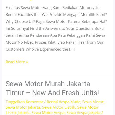
Fasilitas Sewa Motor yang Kami Sediakan Motorcycle
Rental Facilities that We Provide Mengapa Memilih Kami?
Why Choose Us? Ragu Sewa Motor Karena Beberapa Hal?
Ini Solusinya! Find the Answers to Your Questions Bukti
Serah Terima Kendaraan Apa Kata Pelanggan Kami Sewa
Motor No Ribet, Proses Kilat, Siap Pakai. Hear from Our
Customers Who’ve Experienced the […]
Sewa
Read More »
Motor
Beat
Street
Sewa Motor Murah Jakarta
Termurah
Timur – New And Fresh Units!
Cilincing
Tinggalkan Komentar
/
Rental Vespa Matic
,
Sewa Motor
,
–
Sewa Motor Jakarta
,
Sewa Motor Listrik
,
Sewa Motor
Lepas
Listrik Jakarta
,
Sewa Motor Vespa
,
Sewa Vespa Jakarta
/