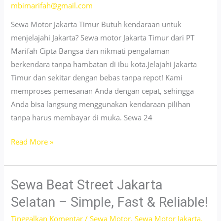
Kunci
mbimarifah@gmail.com
Sewa Motor Jakarta Timur Butuh kendaraan untuk
menjelajahi Jakarta? Sewa motor Jakarta Timur dari PT
Marifah Cipta Bangsa dan nikmati pengalaman
berkendara tanpa hambatan di ibu kota.Jelajahi Jakarta
Timur dan sekitar dengan bebas tanpa repot! Kami
memproses pemesanan Anda dengan cepat, sehingga
Anda bisa langsung menggunakan kendaraan pilihan
tanpa harus membayar di muka. Sewa 24
Sewa
Read More »
Motor
Murah
Jakarta
Sewa Beat Street Jakarta
Timur
Selatan – Simple, Fast & Reliable!
–
Tinggalkan Komentar
/
Sewa Motor
,
Sewa Motor Jakarta
,