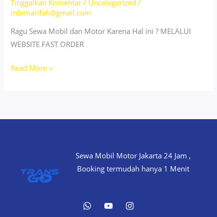
Tinggalkan Komentar
/
Uncategorized
/
mbimarifah@gmail.com
Ragu Sewa Mobil dan Motor Karena Hal ini ? MELALUI
WEBSITE FAST ORDER
SEWA
Read More »
WULING
AIR
EV
CUMA
400
RIBU
Sewa Mobil Motor Jakarta 24 Jam ,
DI
Booking termudah hanya 1 Menit
JAKARTA