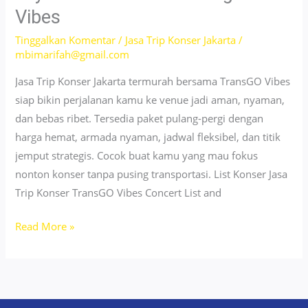
Maret
Vibes
2026
Cuma
Tinggalkan Komentar
/
Jasa Trip Konser Jakarta
/
mbimarifah@gmail.com
200
Ribu
Jasa Trip Konser Jakarta termurah bersama TransGO Vibes
siap bikin perjalanan kamu ke venue jadi aman, nyaman,
dan bebas ribet. Tersedia paket pulang-pergi dengan
harga hemat, armada nyaman, jadwal fleksibel, dan titik
jemput strategis. Cocok buat kamu yang mau fokus
nonton konser tanpa pusing transportasi. List Konser Jasa
Trip Konser TransGO Vibes Concert List and
Jasa
Read More »
Trip
Konser
Jakarta
Layanan