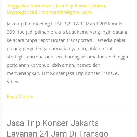
2026
Tinggalkan Komentar
/
Jasa Trip Konser Jakarta
,
Uncategorized
/
mbimarifah@gmail.com
Mulai
100
Jasa trip fan meeting HEARTS2HEART Maret 2026 mulai
Ribu!
200 ribu jadi pilihan praktis buat kamu yang ingin datang
ke acara tanpa repot urusan transportasi. Tersedia paket
pulang-pergi dengan armada nyaman, titik jemput
strategis, dan suasana seru bareng sesama fans, sehingga
perjalanan ke venue lebih aman, hemat, dan
menyenangkan. List Konser Jasa Trip Konser TransGO
Vibes
Jasa
Read More »
Trip
Fan
Meeting
Jasa Trip Konser Jakarta
HEARTS2HEART
Layanan 24 Jam Di Transgo