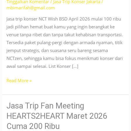
Tinggalkan Komentar
/
Jasa Trip Konser Jakarta
/
mbimarifah@gmail.com
Jasa trip konser NCT Wish BSD April 2026 mulai 100 ribu
jadi pilihan hemat buat kamu yang ingin berangkat ke
venue tanpa ribet dan tanpa takut kehabisan transportasi.
Tersedia paket pulang-pergi dengan armada nyaman, titik
jemput strategis, dan suasana seru bareng sesama
NCTzen, sehingga kamu bisa fokus menikmati konser dari
awal sampai selesai. List Konser […]
Jasa
Read More »
Trip
Konser
NCT
Jasa Trip Fan Meeting
Wish
HEARTS2HEART Maret 2026
BSD
Cuma 200 Ribu
April